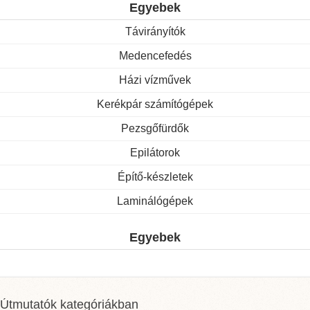
Egyebek
Távirányítók
Medencefedés
Házi vízművek
Kerékpár számítógépek
Pezsgőfürdők
Epilátorok
Építő-készletek
Laminálógépek
Egyebek
Útmutatók kategóriákban