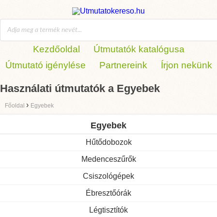
Kezdőoldal
Útmutatók katalógusa
Útmutató igénylése
Partnereink
Írjon nekünk
Használati útmutatók a Egyebek
›
Főoldal
Egyebek
Egyebek
Hűtődobozok
Medenceszűrők
Csiszológépek
Ébresztőórák
Légtisztítók