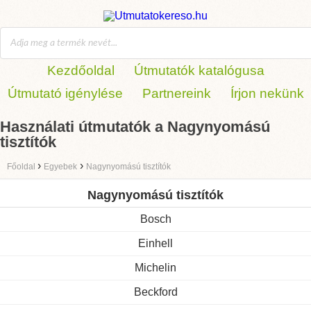
Kezdőoldal
Útmutatók katalógusa
Útmutató igénylése
Partnereink
Írjon nekünk
Használati útmutatók a Nagynyomású
tisztítók
›
›
Főoldal
Egyebek
Nagynyomású tisztítók
Nagynyomású tisztítók
Bosch
Einhell
Michelin
Beckford