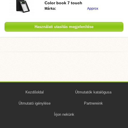
Color book 7 touch
Márka:
Approx
Használati utasítás megjelenítése
Kezdőoldal
Útmutatók katalógusa
Útmutató igénylése
Partnereink
Írjon nekünk