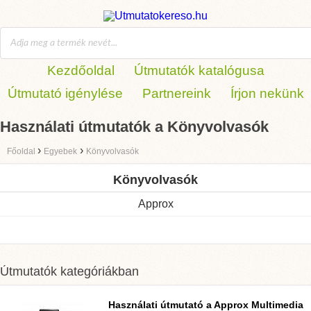
Kezdőoldal
Útmutatók katalógusa
Útmutató igénylése
Partnereink
Írjon nekünk
Használati útmutatók a Könyvolvasók
›
›
Főoldal
Egyebek
Könyvolvasók
Könyvolvasók
Approx
Útmutatók kategóriákban
Használati útmutató a
Approx Multimedia