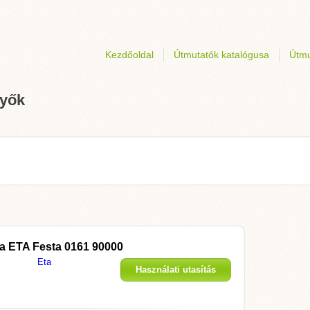
Kezdőoldal
Útmutatók katalógusa
Útmu
nyők
 a
ETA Festa 0161 90000
Eta
Használati utasítás
megjelenítése