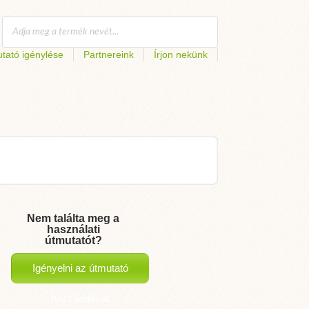
tató igénylése
Partnereink
Írjon nekünk
Nem találta meg a
használati
útmutatót?
Igényelni az útmutató
hozzáadását