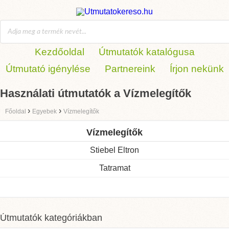
Kezdőoldal
Útmutatók katalógusa
Útmutató igénylése
Partnereink
Írjon nekünk
Használati útmutatók a Vízmelegítők
›
›
Főoldal
Egyebek
Vízmelegítők
Vízmelegítők
Stiebel Eltron
Tatramat
Útmutatók kategóriákban