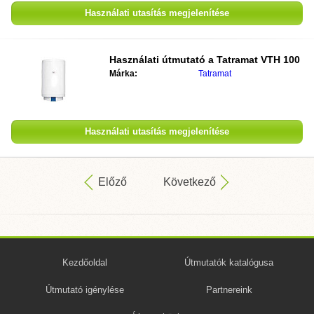
Használati utasítás megjelenítése
Használati útmutató a
Tatramat VTH 100
Márka:
Tatramat
Használati utasítás megjelenítése
Előző
Következő
Kezdőoldal
Útmutatók katalógusa
Útmutató igénylése
Partnereink