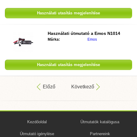
Használati utasítás megjelenítése
Használati útmutató a
Emos N1014
Márka:
Emos
Használati utasítás megjelenítése
Előző
Következő
Kezdőoldal
Útmutatók katalógusa
Útmutató igénylése
Partnereink