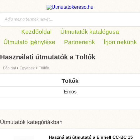
Kezdőoldal
Útmutatók katalógusa
Útmutató igénylése
Partnereink
Írjon nekünk
Használati útmutatók a Töltők
›
›
Főoldal
Egyebek
Töltők
Töltők
Emos
Útmutatók kategóriákban
Használati útmutató a
Einhell CC-BC 15