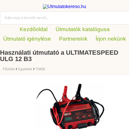
Kezdőoldal
Útmutatók katalógusa
Útmutató igénylése
Partnereink
Írjon nekünk
Használati útmutató a ULTIMATESPEED
ULG 12 B3
›
›
Főoldal
Egyebek
Töltők