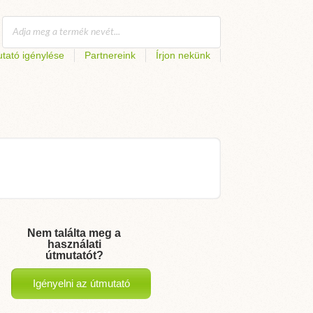
tató igénylése
Partnereink
Írjon nekünk
Nem találta meg a
használati
útmutatót?
Igényelni az útmutató