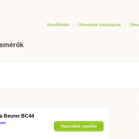
Kezdőoldal
Útmutatók katalógusa
Útmu
ásmérők
 a
Beurer BC44
rer
Használati utasítás
megjelenítése