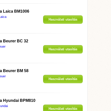
 a
Laica BM1006
Laica
Használati utasítás
megjelenítése
 a
Beurer BC 32
euer
Használati utasítás
megjelenítése
 a
Beurer BM 58
euer
Használati utasítás
megjelenítése
 a
Hyundai BPM810
undai
Használati utasítás