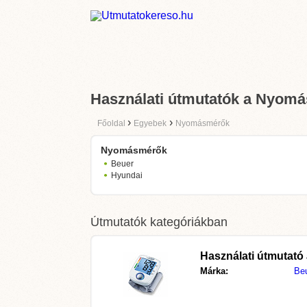
Használati útmutatók a Nyom
›
›
Főoldal
Egyebek
Nyomásmérők
Nyomásmérők
Beuer
Hyundai
Útmutatók kategóriákban
Használati útmutató
Márka:
Beu