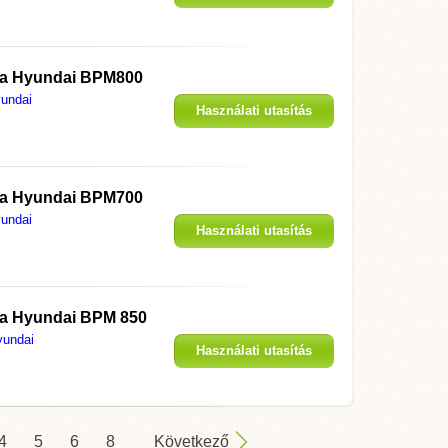
megjelenítése
 a
Hyundai BPM800
undai
Használati utasítás
megjelenítése
 a
Hyundai BPM700
undai
Használati utasítás
megjelenítése
 a
Hyundai BPM 850
yundai
Használati utasítás
megjelenítése
4
5
6
8
Következő