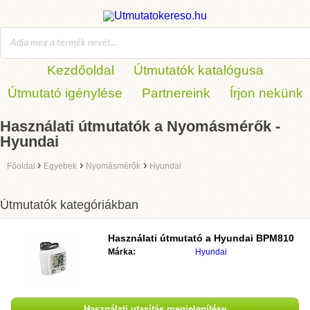
Kezdőoldal
Útmutatók katalógusa
Útmutató igénylése
Partnereink
Írjon nekünk
Használati útmutatók a Nyomásmérők -
Hyundai
›
›
›
Főoldal
Egyebek
Nyomásmérők
Hyundai
Útmutatók kategóriákban
Használati útmutató a
Hyundai BPM810
Márka:
Hyundai
Használati utasítás megjelenítése