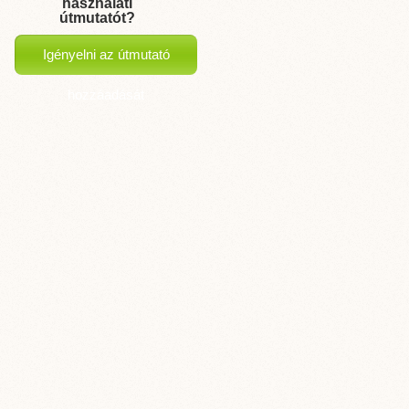
használati
útmutatót?
Igényelni az útmutató
hozzáadását