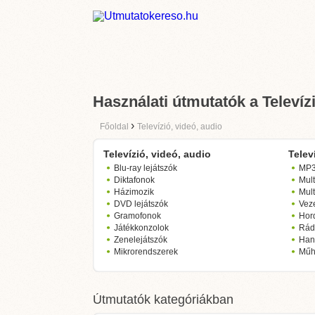
Használati útmutatók a Televízi
›
Főoldal
Televízió, videó, audio
Televízió, videó, audio
Telev
Blu-ray lejátszók
MP3 
Diktafonok
Mul
Házimozik
Mult
DVD lejátszók
Veze
Gramofonok
Hor
Játékkonzolok
Rád
Zenelejátszók
Hang
Mikrorendszerek
Műh
Útmutatók kategóriákban