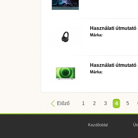
Használati útmutató
Márka:
Használati útmutató
Márka:
Előző
1
2
3
4
5
Kezdőoldal
Út