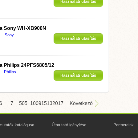
Használati utasítás
megjelenítése
 a
Sony WH-XB900N
Sony
Használati utasítás
megjelenítése
 a
Philips 24PFS6805/12
Philips
Használati utasítás
megjelenítése
6
7
505
1009
1513
2017
Következő
mutatók katalógusa
Útmutató igénylése
Partnereink