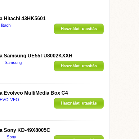
megjelenítése
 a
Hitachi 43HK5601
Hitachi
Használati utasítás
megjelenítése
 a
Samsung UE55TU8002KXXH
Samsung
Használati utasítás
megjelenítése
 a
Evolveo MultiMedia Box C4
EVOLVEO
Használati utasítás
megjelenítése
 a
Sony KD-49X8005C
Sony