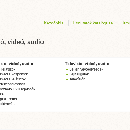
Kezdőoldal
Útmutatók katalógusa
Útmu
ó, videó, audio
ízió, videó, audio
Televízió, videó, audio
lejátszók
Beltéri vevőegységek
timédia központok
Fejhallgatók
imédia lejátszók
Televíziók
tékes telefonok
dozható DVD lejátszók
iók
fal szettek
oldvevők