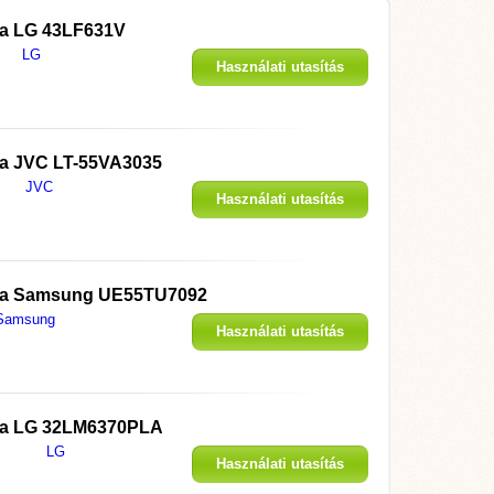
 a
LG 43LF631V
LG
Használati utasítás
megjelenítése
 a
JVC LT-55VA3035
JVC
Használati utasítás
megjelenítése
 a
Samsung UE55TU7092
Samsung
Használati utasítás
megjelenítése
 a
LG 32LM6370PLA
LG
Használati utasítás