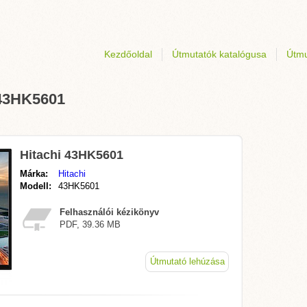
Kezdőoldal
Útmutatók katalógusa
Útmu
 43HK5601
Hitachi 43HK5601
Márka:
Hitachi
Modell:
43HK5601
Felhasználói kézikönyv
PDF, 39.36 MB
Útmutató lehúzása