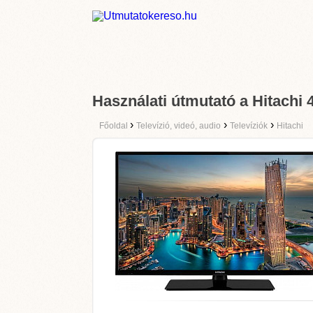
Használati útmutató a Hitachi
›
›
›
Főoldal
Televízió, videó, audio
Televíziók
Hitachi