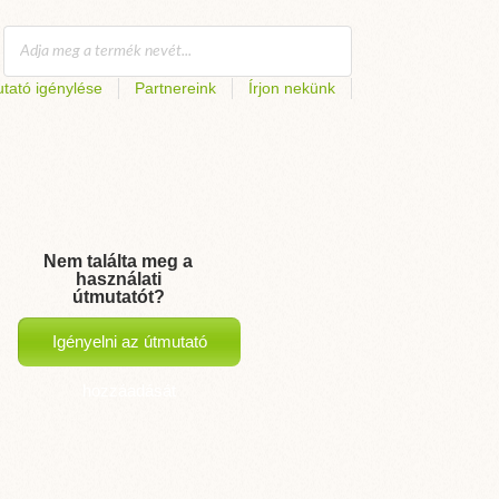
tató igénylése
Partnereink
Írjon nekünk
Nem találta meg a
használati
útmutatót?
Igényelni az útmutató
hozzáadását