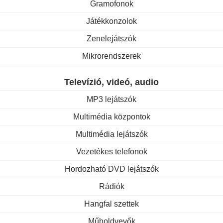
Gramofonok
Játékkonzolok
Zenelejátszók
Mikrorendszerek
Televízió, videó, audio
MP3 lejátszók
Multimédia központok
Multimédia lejátszók
Vezetékes telefonok
Hordozható DVD lejátszók
Rádiók
Hangfal szettek
Műholdvevők