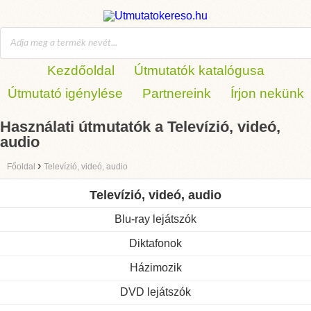
Kezdőoldal
Útmutatók katalógusa
Útmutató igénylése
Partnereink
Írjon nekünk
Használati útmutatók a Televízió, videó,
audio
›
Főoldal
Televízió, videó, audio
Televízió, videó, audio
Blu-ray lejátszók
Diktafonok
Házimozik
DVD lejátszók