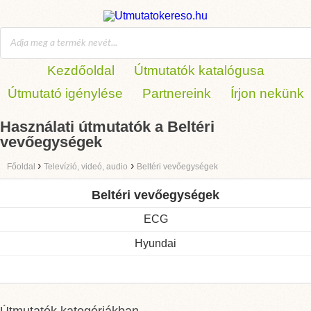
Kezdőoldal
Útmutatók katalógusa
Útmutató igénylése
Partnereink
Írjon nekünk
Használati útmutatók a Beltéri
vevőegységek
›
›
Főoldal
Televízió, videó, audio
Beltéri vevőegységek
Beltéri vevőegységek
ECG
Hyundai