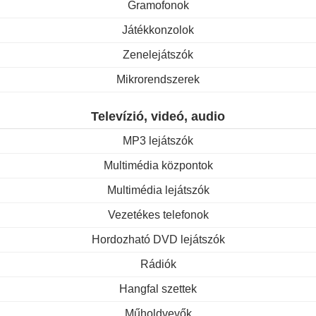
Gramofonok
Játékkonzolok
Zenelejátszók
Mikrorendszerek
Televízió, videó, audio
MP3 lejátszók
Multimédia központok
Multimédia lejátszók
Vezetékes telefonok
Hordozható DVD lejátszók
Rádiók
Hangfal szettek
Műholdvevők