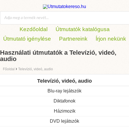
Kezdőoldal
Útmutatók katalógusa
Útmutató igénylése
Partnereink
Írjon nekünk
Használati útmutatók a Televízió, videó,
audio
›
Főoldal
Televízió, videó, audio
Televízió, videó, audio
Blu-ray lejátszók
Diktafonok
Házimozik
DVD lejátszók