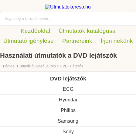
Kezdőoldal
Útmutatók katalógusa
Útmutató igénylése
Partnereink
Írjon nekünk
Használati útmutatók a DVD lejátszók
›
›
Főoldal
Televízió, videó, audio
DVD lejátszók
DVD lejátszók
ECG
Hyundai
Philips
Samsung
Sony