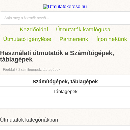
Kezdőoldal
Útmutatók katalógusa
Útmutató igénylése
Partnereink
Írjon nekünk
Használati útmutatók a Számítógépek,
táblagépek
›
Főoldal
Számítógépek, táblagépek
Számítógépek, táblagépek
Táblagépek
Útmutatók kategóriákban