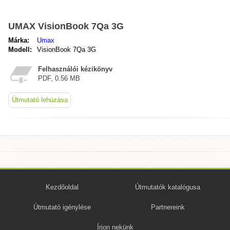
UMAX VisionBook 7Qa 3G
Márka:
Umax
Modell:
VisionBook 7Qa 3G
Felhasználói kézikönyv
PDF, 0.56 MB
Útmutató lehúzása
Kezdőoldal
Útmutatók katalógusa
Útmutató igénylése
Partnereink
Írjon nekünk