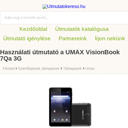
Kezdőoldal
Útmutatók katalógusa
Útmutató igénylése
Partnereink
Írjon nekünk
Használati útmutató a UMAX VisionBook
7Qa 3G
›
›
›
Főoldal
Számítógépek, táblagépek
Táblagépek
Umax