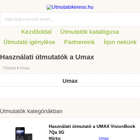
Kezdőoldal
Útmutatók katalógusa
Útmutató igénylése
Partnereink
Írjon nekünk
Használati útmutatók a Umax
›
Főoldal
Umax
Umax
Útmutatók kategóriákban
Használati útmutató a UMAX VisionBook
7Qa 3G
Márka:
Umax