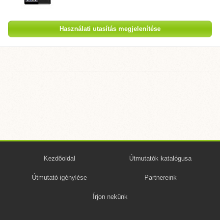
Használati utasítás megjelenítése
Kezdőoldal
Útmutatók katalógusa
Útmutató igénylése
Partnereink
Írjon nekünk