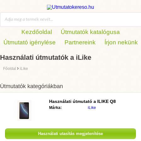
Kezdőoldal
Útmutatók katalógusa
Útmutató igénylése
Partnereink
Írjon nekünk
Használati útmutatók a iLike
›
Főoldal
iLike
Útmutatók kategóriákban
Használati útmutató a ILIKE Q8
Márka:
iLike
Használati utasítás megjelenítése