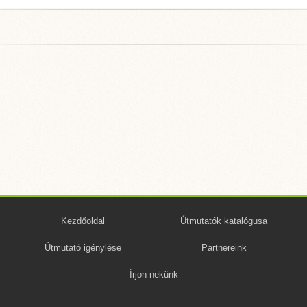
Kezdőoldal
Útmutatók katalógusa
Útmutató igénylése
Partnereink
Írjon nekünk