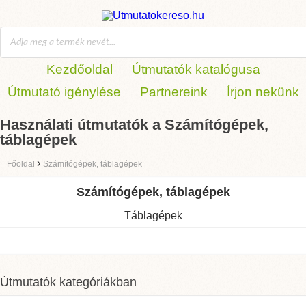
Kezdőoldal
Útmutatók katalógusa
Útmutató igénylése
Partnereink
Írjon nekünk
Használati útmutatók a Számítógépek,
táblagépek
›
Főoldal
Számítógépek, táblagépek
Számítógépek, táblagépek
Táblagépek
Útmutatók kategóriákban