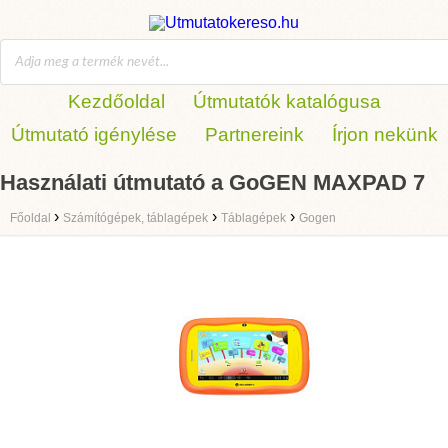
Kezdőoldal
Útmutatók katalógusa
Útmutató igénylése
Partnereink
Írjon nekünk
Használati útmutató a GoGEN MAXPAD 7
›
›
›
Főoldal
Számítógépek, táblagépek
Táblagépek
Gogen