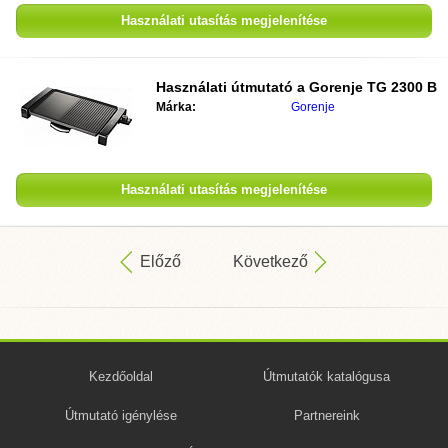
Használati utasítás megjelenítése
Használati útmutató a
Gorenje TG 2300 B
Márka:
Gorenje
Használati utasítás megjelenítése
Előző
Következő
Kezdőoldal
Útmutatók katalógusa
Útmutató igénylése
Partnereink