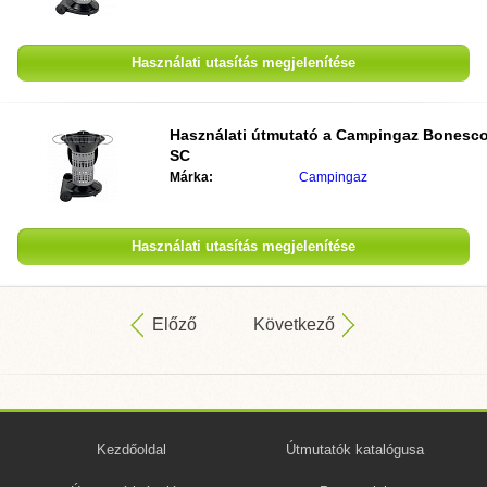
Használati utasítás megjelenítése
Használati útmutató a
Campingaz Bonesc
SC
Márka:
Campingaz
Használati utasítás megjelenítése
Előző
Következő
Kezdőoldal
Útmutatók katalógusa