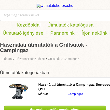
Kezdőoldal
Útmutatók katalógusa
Útmutató igénylése
Partnereink
Írjon nekünk
Használati útmutatók a Grillsütők -
Campingaz
›
›
›
Főoldal
Háztartási készülékek
Grillsütők
Campingaz
Útmutatók kategóriákban
Használati útmutató a
Campingaz Bonesc
QST L
Márka:
Campingaz
Használati utasítás megjelenítése