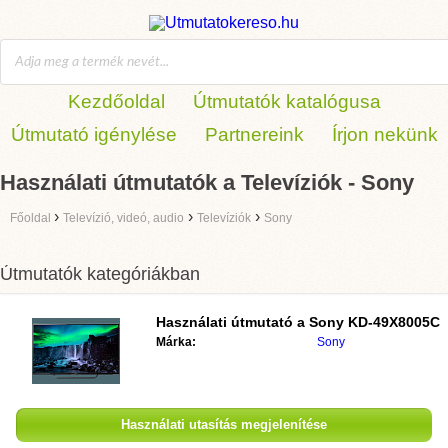
Kezdőoldal
Útmutatók katalógusa
Útmutató igénylése
Partnereink
Írjon nekünk
Használati útmutatók a Televíziók - Sony
›
›
›
Főoldal
Televízió, videó, audio
Televíziók
Sony
Útmutatók kategóriákban
Használati útmutató a
Sony KD-49X8005C
Márka:
Sony
Használati utasítás megjelenítése