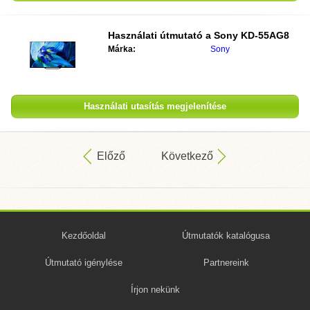
Használati útmutató a
Sony KD-55AG8
Márka:
Sony
Használati utasítás megjelenítése
Előző
Következő
Kezdőoldal
Útmutatók katalógusa
Útmutató igénylése
Partnereink
Írjon nekünk