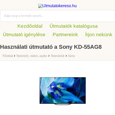
Kezdőoldal
Útmutatók katalógusa
Útmutató igénylése
Partnereink
Írjon nekünk
Használati útmutató a Sony KD-55AG8
›
›
›
Főoldal
Televízió, videó, audio
Televíziók
Sony