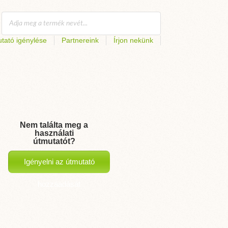
tató igénylése
Partnereink
Írjon nekünk
Nem találta meg a
használati
útmutatót?
Igényelni az útmutató
hozzáadását