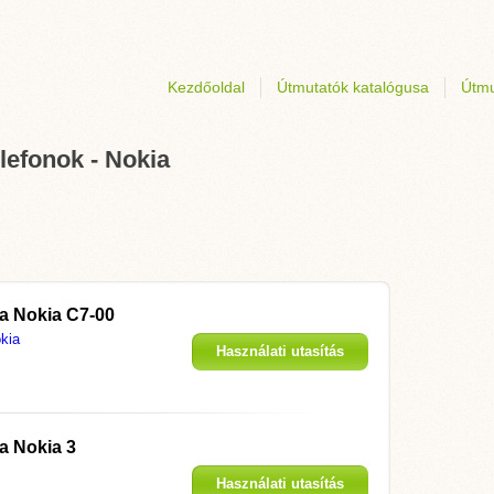
Kezdőoldal
Útmutatók katalógusa
Útmu
lefonok - Nokia
 a
Nokia C7-00
kia
Használati utasítás
megjelenítése
 a
Nokia 3
Használati utasítás