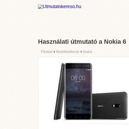
Használati útmutató a Nokia 6
›
›
Főoldal
Mobiltelefonok
Nokia