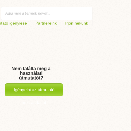
tató igénylése
Partnereink
Írjon nekünk
Nem találta meg a
használati
útmutatót?
Igényelni az útmutató
hozzáadását