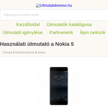
Kezdőoldal
Útmutatók katalógusa
Útmutató igénylése
Partnereink
Írjon nekünk
Használati útmutató a Nokia 5
›
›
Főoldal
Mobiltelefonok
Nokia