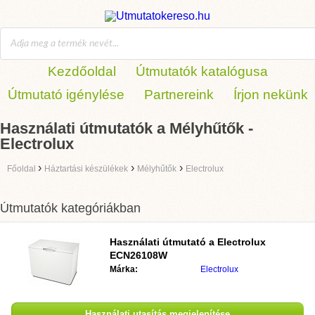
Kezdőoldal
Útmutatók katalógusa
Útmutató igénylése
Partnereink
Írjon nekünk
Használati útmutatók a Mélyhűtők -
Electrolux
›
›
›
Főoldal
Háztartási készülékek
Mélyhűtők
Electrolux
Útmutatók kategóriákban
Használati útmutató a
Electrolux
ECN26108W
Márka:
Electrolux
Használati utasítás megjelenítése