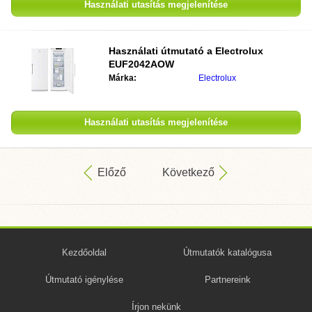
Használati utasítás megjelenítése
Használati útmutató a
Electrolux
EUF2042AOW
Márka:
Electrolux
Használati utasítás megjelenítése
Előző
Következő
Kezdőoldal
Útmutatók katalógusa
Útmutató igénylése
Partnereink
Írjon nekünk