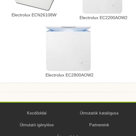
Electrolux ECN26108W
Electrolux EC2200AOW2
Electrolux EC2800AOW2
Kezdőoldal
Útmutatók katalógusa
Útmutató igénylése
Partnereink