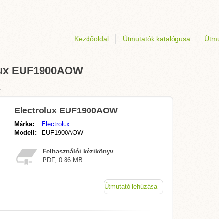
Kezdőoldal
Útmutatók katalógusa
Útmu
rolux EUF1900AOW
x
Electrolux EUF1900AOW
Márka:
Electrolux
Modell:
EUF1900AOW
Felhasználói kézikönyv
PDF, 0.86 MB
Útmutató lehúzása