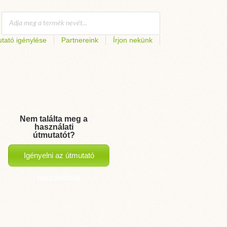
tató igénylése
Partnereink
Írjon nekünk
Nem találta meg a
használati
útmutatót?
Igényelni az útmutató
hozzáadását