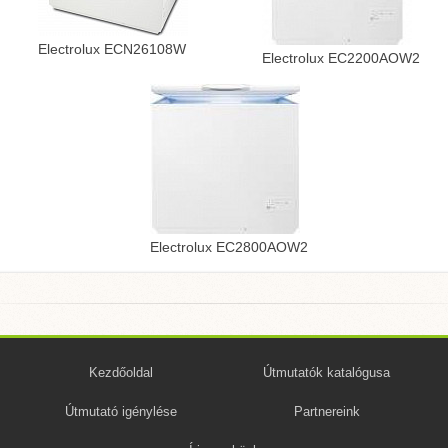
Electrolux ECN26108W
Electrolux EC2200AOW2
Electrolux EC2800AOW2
Kezdőoldal
Útmutatók katalógusa
Útmutató igénylése
Partnereink