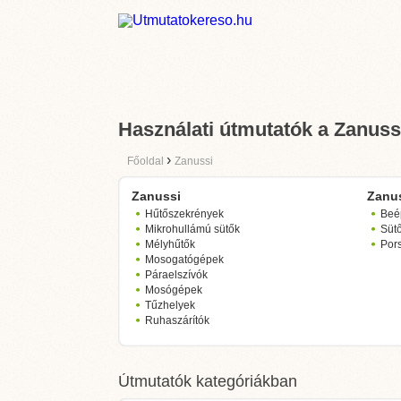
Használati útmutatók a Zanuss
›
Főoldal
Zanussi
Zanussi
Zanu
Hűtőszekrények
Beép
Mikrohullámú sütők
Süt
Mélyhűtők
Por
Mosogatógépek
Páraelszívók
Mosógépek
Tűzhelyek
Ruhaszárítók
Útmutatók kategóriákban