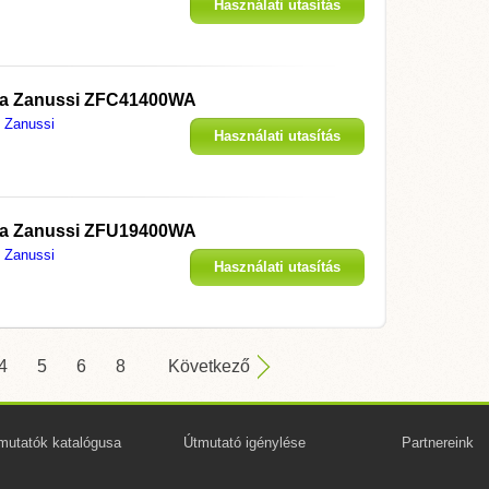
Használati utasítás
megjelenítése
ó a Zanussi ZFC41400WA
Zanussi
Használati utasítás
megjelenítése
ó a Zanussi ZFU19400WA
Zanussi
Használati utasítás
megjelenítése
4
5
6
8
Következő
mutatók katalógusa
Útmutató igénylése
Partnereink