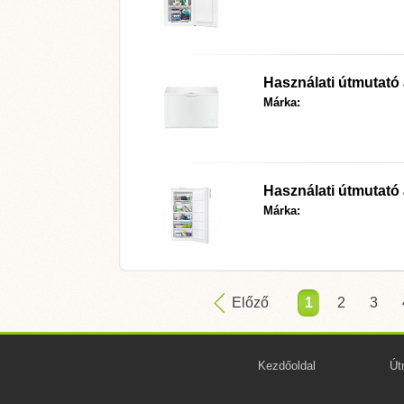
Használati útmutat
Márka:
Használati útmutat
Márka:
Előző
1
2
3
Kezdőoldal
Út