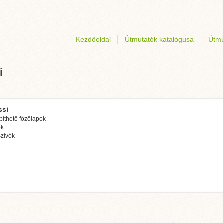
Kezdőoldal
Útmutatók katalógusa
Útmu
i
ssi
íthető főzőlapok
ők
szívók