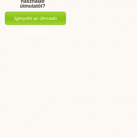
használati
útmutatót?
Igényelni az útmutató
hozzáadását