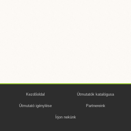
Kezdőoldal
Útmutatók katalógusa
Útmutató igénylése
Partnereink
Írjon nekünk