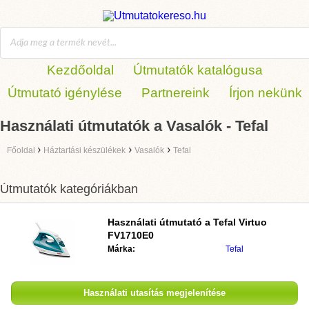
Kezdőoldal
Útmutatók katalógusa
Útmutató igénylése
Partnereink
Írjon nekünk
Használati útmutatók a Vasalók - Tefal
›
›
›
Főoldal
Háztartási készülékek
Vasalók
Tefal
Útmutatók kategóriákban
Használati útmutató a
Tefal Virtuo
FV1710E0
Márka:
Tefal
Használati utasítás megjelenítése