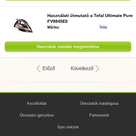
Használati útmutató a
Tefal Ultimate Pure
FV9845E0
Márka:
Tefal
Használati utasítás megjelenítése
Előző
Következő
Kezdőoldal
Útmutatók katalógusa
Útmutató igénylése
Partnereink
Írjon nekünk