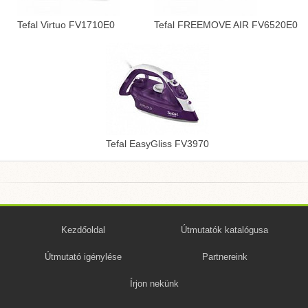
Tefal Virtuo FV1710E0
Tefal FREEMOVE AIR FV6520E0
Tefal EasyGliss FV3970
Kezdőoldal
Útmutatók katalógusa
Útmutató igénylése
Partnereink
Írjon nekünk