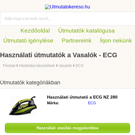
Kezdőoldal
Útmutatók katalógusa
Útmutató igénylése
Partnereink
Írjon nekünk
Használati útmutatók a Vasalók - ECG
›
›
›
Főoldal
Háztartási készülékek
Vasalók
ECG
Útmutatók kategóriákban
Használati útmutató a
ECG NZ 280
Márka:
ECG
Használati utasítás megjelenítése