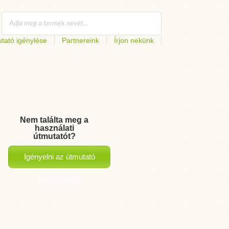
tató igénylése
Partnereink
Írjon nekünk
Nem találta meg a
használati
útmutatót?
Igényelni az útmutató
hozzáadását