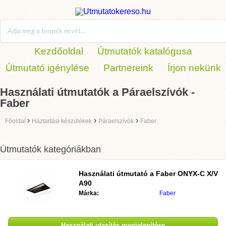
Kezdőoldal
Útmutatók katalógusa
Útmutató igénylése
Partnereink
Írjon nekünk
Használati útmutatók a Páraelszívók -
Faber
›
›
›
Főoldal
Háztartási készülékek
Páraelszívók
Faber
Útmutatók kategóriákban
Használati útmutató a
Faber ONYX-C X/V
A90
Márka:
Faber
Használati utasítás megjelenítése