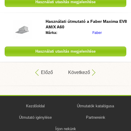
Használati utasítás megjelenítése
Használati útmutató a
Faber Maxima EV8
AM/X A60
Márka:
Faber
Használati utasítás megjelenítése
Előző
Következő
Kezdőoldal
Útmutatók katalógusa
Útmutató igénylése
Partnereink
Írjon nekünk