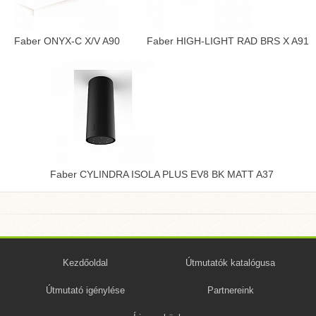
Faber ONYX-C X/V A90
Faber HIGH-LIGHT RAD BRS X A91
Faber CYLINDRA ISOLA PLUS EV8 BK MATT A37
Kezdőoldal
Útmutatók katalógusa
Útmutató igénylése
Partnereink