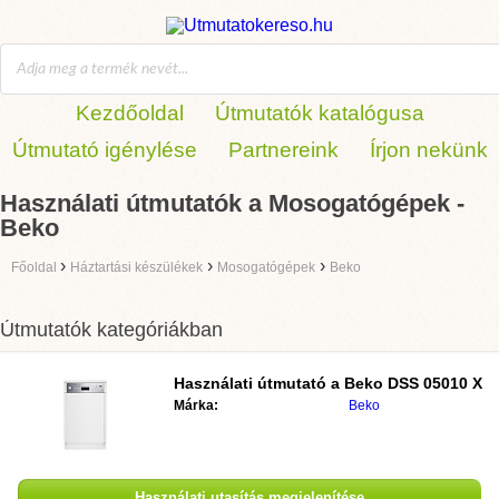
Kezdőoldal
Útmutatók katalógusa
Útmutató igénylése
Partnereink
Írjon nekünk
Használati útmutatók a Mosogatógépek -
Beko
›
›
›
Főoldal
Háztartási készülékek
Mosogatógépek
Beko
Útmutatók kategóriákban
Használati útmutató a
Beko DSS 05010 X
Márka:
Beko
Használati utasítás megjelenítése