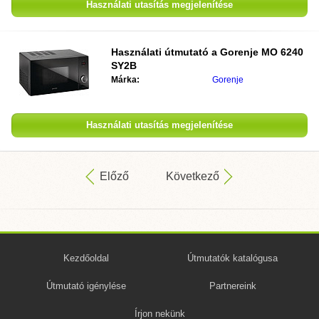
Használati utasítás megjelenítése
Használati útmutató a
Gorenje MO 6240
SY2B
Márka:
Gorenje
Használati utasítás megjelenítése
Előző
Következő
Kezdőoldal
Útmutatók katalógusa
Útmutató igénylése
Partnereink
Írjon nekünk