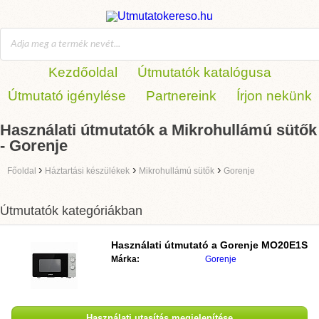
Kezdőoldal
Útmutatók katalógusa
Útmutató igénylése
Partnereink
Írjon nekünk
Használati útmutatók a Mikrohullámú sütők
- Gorenje
›
›
›
Főoldal
Háztartási készülékek
Mikrohullámú sütők
Gorenje
Útmutatók kategóriákban
Használati útmutató a
Gorenje MO20E1S
Márka:
Gorenje
Használati utasítás megjelenítése