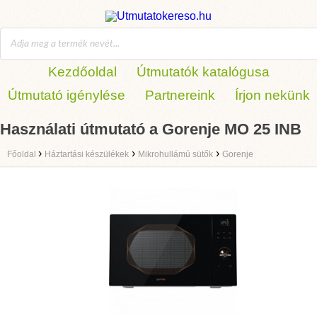
Kezdőoldal
Útmutatók katalógusa
Útmutató igénylése
Partnereink
Írjon nekünk
Használati útmutató a Gorenje MO 25 INB
›
›
›
Főoldal
Háztartási készülékek
Mikrohullámú sütők
Gorenje