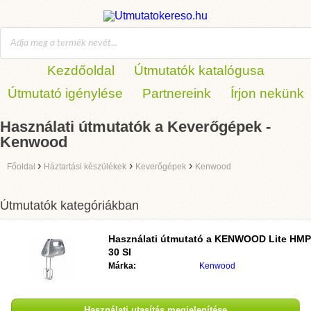
Kezdőoldal
Útmutatók katalógusa
Útmutató igénylése
Partnereink
Írjon nekünk
Használati útmutatók a Keverőgépek -
Kenwood
›
›
›
Főoldal
Háztartási készülékek
Keverőgépek
Kenwood
Útmutatók kategóriákban
Használati útmutató a
KENWOOD Lite HMP
30 SI
Márka:
Kenwood
Használati utasítás megjelenítése