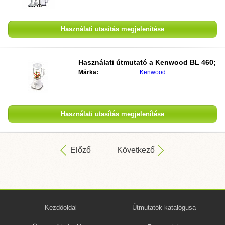
Használati utasítás megjelenítése
Használati útmutató a
Kenwood BL 460;
Márka:
Kenwood
Használati utasítás megjelenítése
Előző
Következő
Kezdőoldal
Útmutatók katalógusa