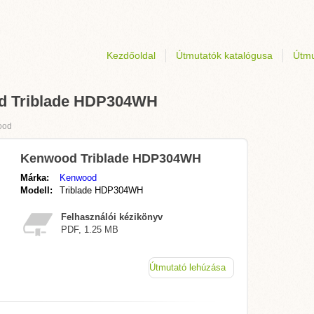
Kezdőoldal
Útmutatók katalógusa
Útmu
od Triblade HDP304WH
ood
Kenwood Triblade HDP304WH
Márka:
Kenwood
Modell:
Triblade HDP304WH
Felhasználói kézikönyv
PDF, 1.25 MB
Útmutató lehúzása