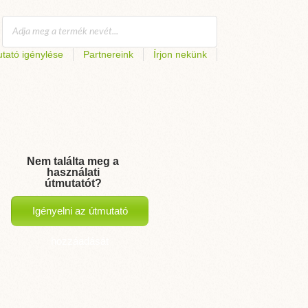
tató igénylése
Partnereink
Írjon nekünk
Nem találta meg a
használati
útmutatót?
Igényelni az útmutató
hozzáadását