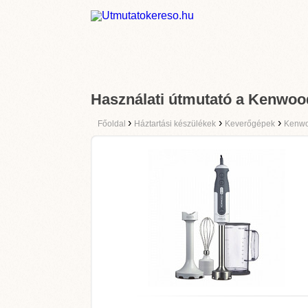
Használati útmutató a Kenwo
›
›
›
Főoldal
Háztartási készülékek
Keverőgépek
Kenw