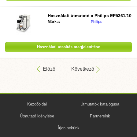
Használati útmutató a
Philips EP5361/10
Márka:
Philips
Használati utasítás megjelenítése
Előző
Következő
Kezdőoldal
Útmutatók katalógusa
Útmutató igénylése
Partnereink
Írjon nekünk