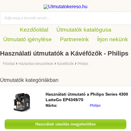
Kezdőoldal
Útmutatók katalógusa
Útmutató igénylése
Partnereink
Írjon nekünk
Használati útmutatók a Kávéfőzők - Philips
›
›
›
Főoldal
Háztartási készülékek
Kávéfőzők
Philips
Útmutatók kategóriákban
Használati útmutató a
Philips Series 4300
LatteGo EP4349/70
Márka:
Philips
Használati utasítás megjelenítése