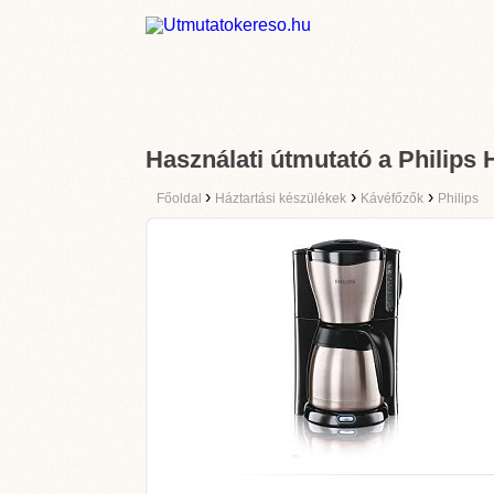
Használati útmutató a Philips
›
›
›
Főoldal
Háztartási készülékek
Kávéfőzők
Philips