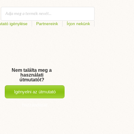
tató igénylése
Partnereink
Írjon nekünk
Nem találta meg a
használati
útmutatót?
Igényelni az útmutató
hozzáadását