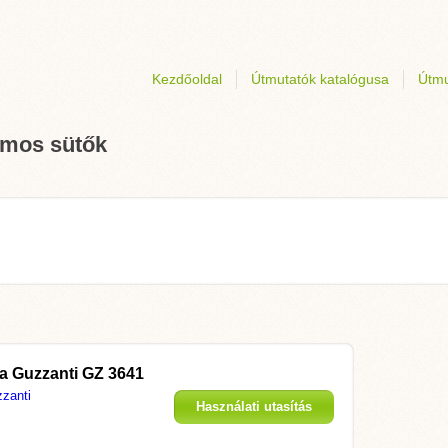
Kezdőoldal
Útmutatók katalógusa
Útmu
omos sütők
 a
Guzzanti GZ 3641
zanti
Használati utasítás
megjelenítése