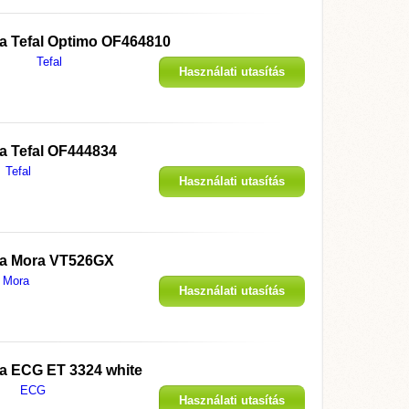
 a
Tefal Optimo OF464810
Tefal
Használati utasítás
megjelenítése
 a
Tefal OF444834
Tefal
Használati utasítás
megjelenítése
 a
Mora VT526GX
Mora
Használati utasítás
megjelenítése
 a
ECG ET 3324 white
ECG
Használati utasítás