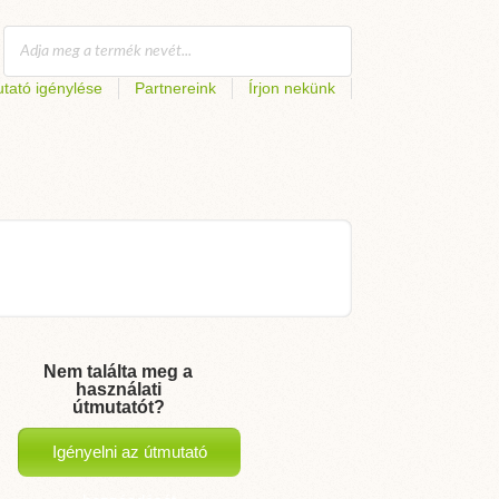
tató igénylése
Partnereink
Írjon nekünk
Nem találta meg a
használati
útmutatót?
Igényelni az útmutató