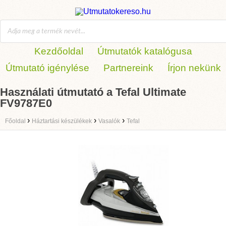
Kezdőoldal
Útmutatók katalógusa
Útmutató igénylése
Partnereink
Írjon nekünk
Használati útmutató a Tefal Ultimate
FV9787E0
›
›
›
Főoldal
Háztartási készülékek
Vasalók
Tefal