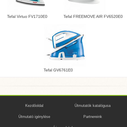
Tefal Virtuo FV1710E0
Tefal FREEMOVE AIR FV6520E0
Tefal GV6761E0
Kezdőoldal
Útmutatók katalógusa
Útmutató igénylése
Partnereink