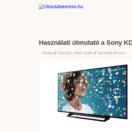
Használati útmutató a Sony 
›
›
›
Főoldal
Televízió, videó, audio
Televíziók
Sony