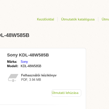
Kezdőoldal
Útmutatók katalógusa
Útmu
KDL-48W585B
Sony KDL-48W585B
Márka:
Sony
Modell:
KDL-48W585B
Felhasználói kézikönyv
PDF, 3.94 MB
Útmutató lehúzása