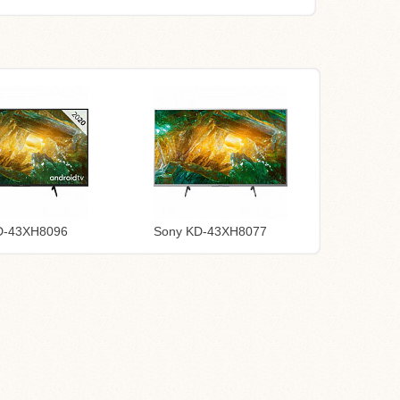
D-43XH8096
Sony KD-43XH8077