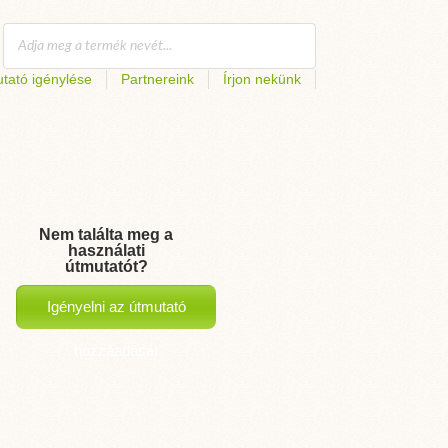
tató igénylése
Partnereink
Írjon nekünk
Nem találta meg a
használati
útmutatót?
Igényelni az útmutató
hozzáadását